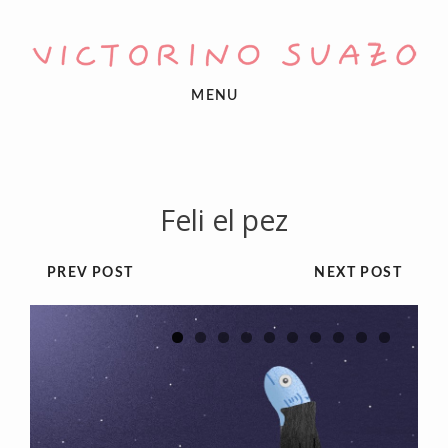
MENU
Feli el pez
PREV POST
NEXT POST
1
2
3
4
5
6
7
8
9
10
Previous
Next