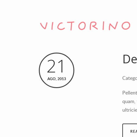
De
21
Catego
AGO, 2013
Pellen
quam, 
ultrici
RE