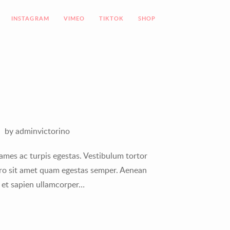
INSTAGRAM
VIMEO
TIKTOK
SHOP
•
by adminvictorino
ames ac turpis egestas. Vestibulum tortor
bero sit amet quam egestas semper. Aenean
st et sapien ullamcorper…