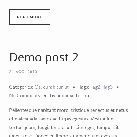
READ MORE
Demo post 2
21
AGO, 2013
Categories:
Os. curabitur ut
•
Tags:
Tag2
,
Tag3
•
No Comments
•
by adminvictorino
Pellentesque habitant morbi tristique senectus et netus
et malesuada fames ac turpis egestas. Vestibulum
tortor quam, feugiat vitae, ultricies eget, tempor sit
amet, ante. Donec eu libero sit amet quam egestas